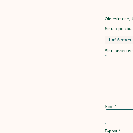
Ole esimene, k
Sinu e-postiaa
1 of 5 stars
Sinu arvustus
Nimi
*
E-post
*