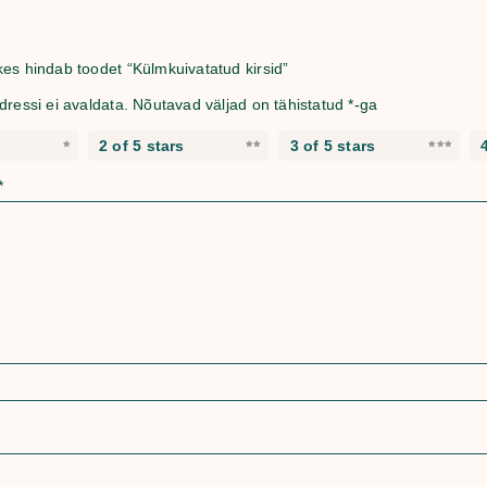
es hindab toodet “Külmkuivatatud kirsid”
dressi ei avaldata.
Nõutavad väljad on tähistatud
*
-ga
2 of 5 stars
3 of 5 stars
*