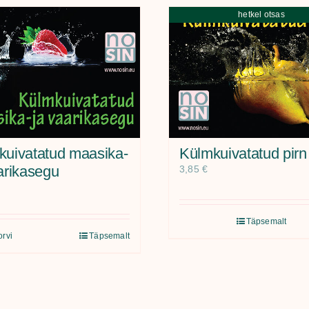
hetkel otsas
kuivatatud maasika-
Külmkuivatatud pirn
arikasegu
3,85
€
Täpsemalt
orvi
Täpsemalt