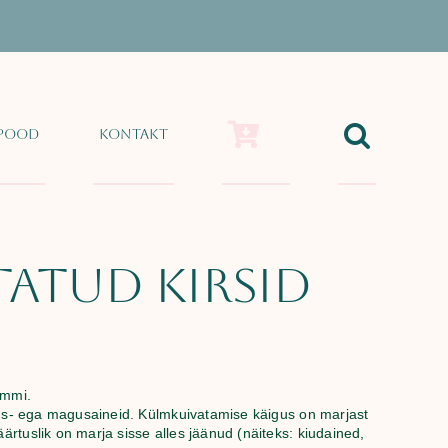
Pood
Kontakt
atud kirsid
ammi.
litus- ega magusaineid. Külmkuivatamise käigus on marjast
äärtuslik on marja sisse alles jäänud (näiteks: kiudained,