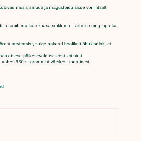
vad müsli, smuuti ja magustoidu sisse või lihtsalt
 ja sobib matkale kaasa seiklema. Tarbi ise ning jaga ka
rast tarvitamist, sulge pakend hoolikalt õhukindlalt, et
has otsese päikesevalguse eest kaitstult.
 umbes 930-st grammist värskest toorainest.
ad