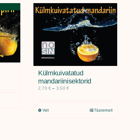
Külmkuivatatud
mandariinisektorid
2,70
€
–
3,50
€
Vali
Täpsemalt