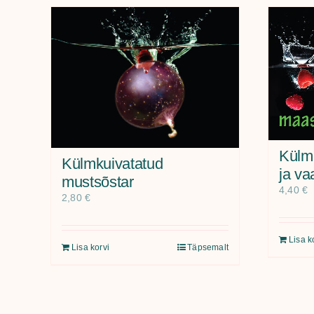
Külm
Külmkuivatatud
ja va
mustsõstar
4,40
€
2,80
€
Lisa k
Lisa korvi
Täpsemalt