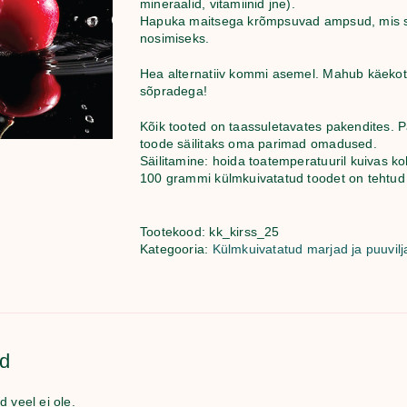
mineraalid, vitamiinid jne).
Hapuka maitsega krõmpsuvad ampsud, mis sobi
nosimiseks.
Hea alternatiiv kommi asemel. Mahub käekotti
sõpradega!
Kõik tooted on taassuletavates pakendites. Pä
toode säilitaks oma parimad omadused.
Säilitamine: hoida toatemperatuuril kuivas ko
100 grammi külmkuivatatud toodet on tehtud
Tootekood:
kk_kirss_25
Kategooria:
Külmkuivatatud marjad ja puuvilj
ed
d veel ei ole.