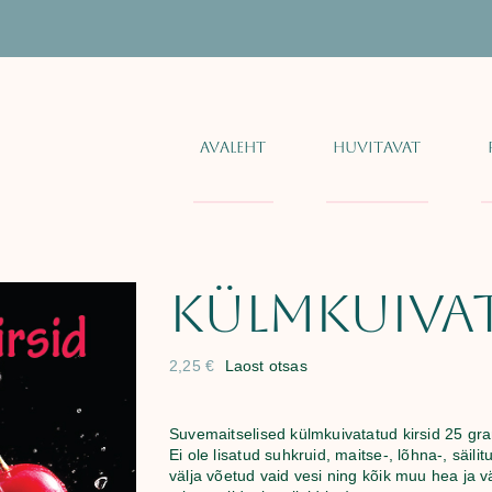
Avaleht
Huvitavat
Külmkuivat
2,25
€
Laost otsas
Suvemaitselised külmkuivatatud kirsid 25 gr
Ei ole lisatud suhkruid, maitse-, lõhna-, säi
välja võetud vaid vesi ning kõik muu hea ja v